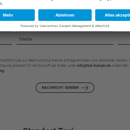
aktformular zur Beantwortung meiner Anfrage erhoben und verarbeitet werden. 
lligung jederzeit für die Zukunft per E-Mail unter
info@taxi-buergin.de
widerrufen.
ung
.
NACHRICHT SENDEN