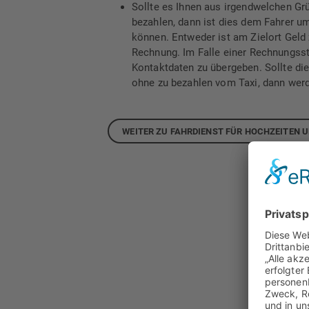
Sollte es Ihnen aus irgendwelchen Grü
bezahlen, dann ist dies dem Fahrer u
können. Entweder ist am Zielort Geld z
Rechnung. Im Falle einer Rechnungsst
Kontaktdaten zu übergeben. Sollte die
ohne zu bezahlen vom Taxi, dann werde
WEITER ZU FAHRDIENST FÜR HOCHZEITEN U
Ko