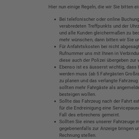
Hier nun einige Regeln, die wir Sie bitten e
Bei telefonischer oder online Buchung
verabredeten Treffpunkts und der Uhrz
und alle Kunden gleichermaßen zu bed
mehr wünschen, dann bitten wir Sie u
Für Anfahrtskosten bei nicht abgesagt
Rufnummer uns mit Ihnen in Verbindun
diese auch der Polizei übergeben zur 
Ebenso ist es äusserst wichtig, dass 
werden muss (ab 5 Fahrgästen Großrau
zu planen und das verlangte Fahrzeug 
sollten mehr Fahrgäste als angemeldet
besteigen wollen.
Sollte das Fahrzeug nach der Fahrt ex
für die Endreinigung eine Servicepausc
Fall des erbrechens gemeint.
Sollten Sie eines unserer Fahrzeuge 
gegebenenfalls zur Anzeige bringen u
Rechnung stellen.