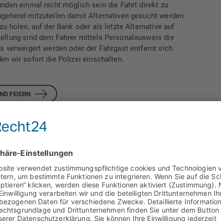
nden einmal nicht möglich sein die Fahrt direkt zu
mgehend mitzuteilen damit Alternativen gesucht werden
u holen, auf der Bank oder als letzte Alternative auf
ellung sind dem Fahrer mittels Personalausweis die
s verweigert werden oder der Fahrgast entfernt sich
n wir sofort die Polizei einschalten.
ND FEIERN
ntaktieren Sie 