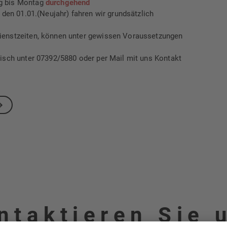
g bis Montag
durchgehend
 den 01.01.(Neujahr) fahren wir grundsätzlich
ienstzeiten, können unter gewissen Voraussetzungen
nisch unter 07392/5880 oder per Mail mit uns Kontakt
ntaktieren Sie 