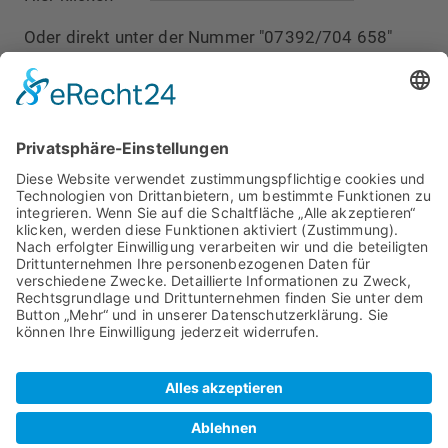
Oder direkt unter der Nummer "07392/704 658"
Zur schriftlichen
Terminvereinbarung (mindestens
24h Vorlauf)
Standort Taxi
Biberach
Bleicherstraße 39
88400 Biberach
Telefon:
+49 (0) 7351 8299311
Fax:
+49 (0) 7351 8299312
E-Mail:
info@taxi-buergin-bc.de
© 2026 Taxi Bürgin. Alle Rechte vorbehalten.
Impressum
Datenschutz
Kontakt