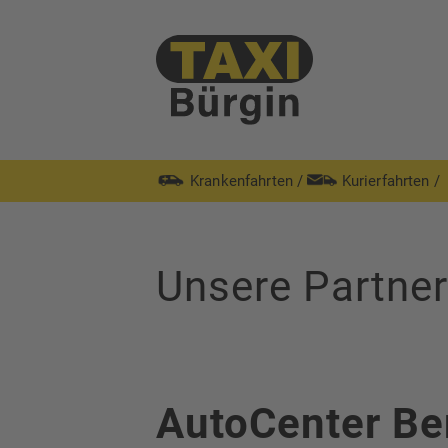
Krankenfahrten
/
Kurierfahrten
/
Unsere Partne
AutoCenter Be