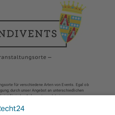
ungsorte für verschiedene Arten von Events. Egal ob
agung; durch unser Angebot an unterschiedlichen
, ist für jeden Anlass etwas dabei.
.schwendivents.de