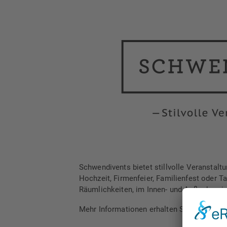
Schwendivents bietet stillvolle Veranstalt
Hochzeit, Firmenfeier, Familienfest oder T
Räumlichkeiten, im Innen- und Außenbereich
Mehr Informationen erhalten Sie unter
www