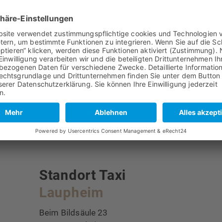
aktformular zur Beantwortung meiner Anfrage erhoben und verarbeitet werden. 
lligung jederzeit für die Zukunft per E-Mail unter
info@taxi-buergin.de
widerrufen.
ung
.
NACHRICHT SENDEN
Standort Taxi
Laupheim
Beim Bildsäule 23