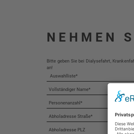
NEHMEN S
Bitte geben Sie bei Dialysefahrt, Kranken
an!