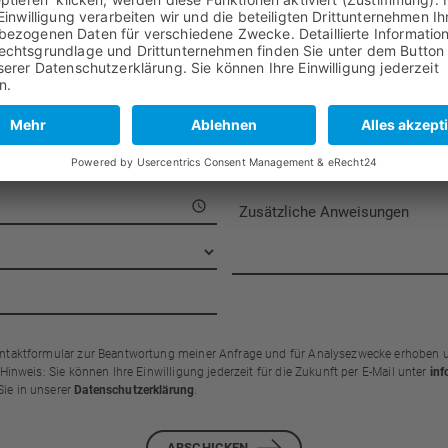
Ich benötige ein Fahrzeug m
aktformular zur Beantwortung meiner Anfrage und für Analysezwecke erhoben un
inweis: Sie können Ihre Einwilligung jederzeit für die Zukunft per E-Mail unter
inf
ie in unserer
Datenschutzerklärung
.
ABSCHICKEN