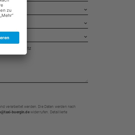
it Rollstuhplatz
d verarbeitet werden. Die Daten werden nach
o@taxi-buergin.de
widerrufen. Detaillierte