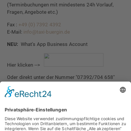
(Terminbuchungen mit mindestens 24h Vorlauf,
Fragen, Angebote etc.)
Fax :
+49 (0) 7392 4392
E-Mail:
info@taxi-buergin.de
NEU:
What's App Business Account
Hier klicken -->
Oder direkt unter der Nummer "07392/704 658"
Zur schriftlichen
Terminvereinbarung (mindestens
24h Vorlauf)
Standort Taxi
Biberach
Bleicherstraße 39