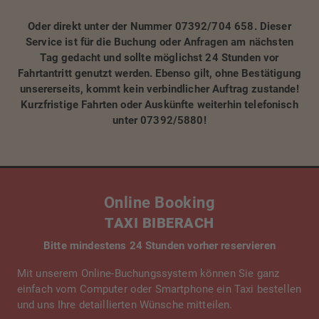
Oder direkt unter der Nummer 07392/704 658. Dieser
Service ist für die Buchung oder Anfragen am nächsten
Tag gedacht und sollte möglichst 24 Stunden vor
Fahrtantritt genutzt werden. Ebenso gilt, ohne Bestätigung
unsererseits, kommt kein verbindlicher Auftrag zustande!
Kurzfristige Fahrten oder Auskünfte weiterhin telefonisch
unter 07392/5880!
Online Booking
TAXI BIBERACH
Bitte mindestens 24 Stunden vorher reservieren
Mit unserem Online-Buchungssystem können Sie ganz
einfach vom Computer oder Smartphone ein Taxi bestellen
und uns Ihre detaillierten Wünsche mitteilen.